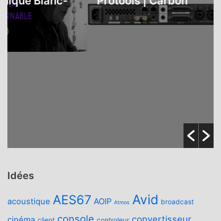
e Blanc-
Protools | Carbon
Idées
Avid
AES67
acoustique
AOIP
broadcast
Atmos
console
convertisseur
cinéma
client
controleur