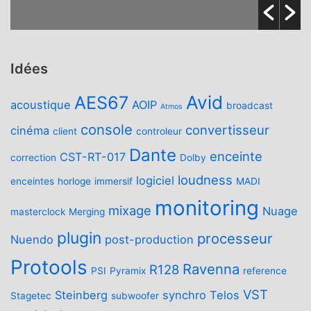
Idées
Avid
AES67
acoustique
AOIP
broadcast
Atmos
console
convertisseur
cinéma
client
controleur
Dante
enceinte
CST-RT-017
correction
Dolby
loudness
logiciel
enceintes
horloge
immersif
MADI
monitoring
mixage
Nuage
masterclock
Merging
plugin
processeur
Nuendo
post-production
Protools
Ravenna
R128
PSI
Pyramix
reference
VST
Steinberg
synchro
Telos
Stagetec
subwoofer