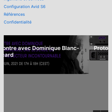
Configuration Avid S6
Références
Confidentialité
re avec Dominique Blanc-
Protools |
rd