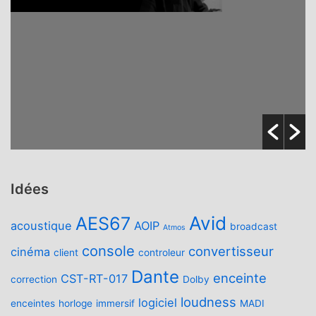
Idées
Avid
AES67
acoustique
AOIP
broadcast
Atmos
console
convertisseur
cinéma
client
controleur
Dante
enceinte
CST-RT-017
correction
Dolby
loudness
logiciel
enceintes
horloge
immersif
MADI