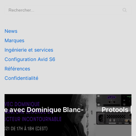
News
Marques
Ingénierie et services
Configuration Avid S6
Références
Confidentialité
ec Dominique Blanc-
Protools | Carbo