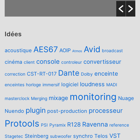
Idées
Avid
AES67
acoustique
AOIP
broadcast
Atmos
console
convertisseur
cinéma
client
controleur
Dante
enceinte
CST-RT-017
correction
Dolby
loudness
logiciel
enceintes
horloge
immersif
MADI
monitoring
mixage
Nuage
masterclock
Merging
plugin
processeur
Nuendo
post-production
Protools
Ravenna
R128
PSI
Pyramix
reference
VST
Steinberg
synchro
Telos
Stagetec
subwoofer