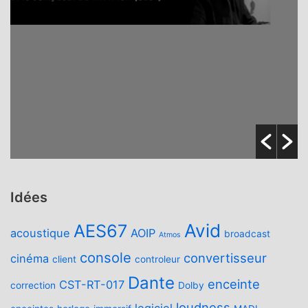
Idées
Avid
AES67
acoustique
AOIP
broadcast
Atmos
console
convertisseur
cinéma
client
controleur
Dante
enceinte
CST-RT-017
correction
Dolby
loudness
logiciel