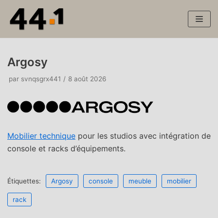
Aller
au
contenu
Argosy
par
svnqsgrx441
8 août 2026
Mobilier technique
pour les studios avec intégration de
console et racks d’équipements.
Étiquettes:
Argosy
console
meuble
mobilier
rack