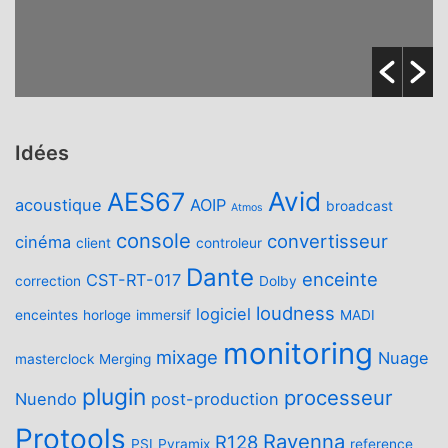
Idées
Avid
AES67
acoustique
AOIP
broadcast
Atmos
console
convertisseur
cinéma
client
controleur
Dante
enceinte
CST-RT-017
correction
Dolby
loudness
logiciel
enceintes
horloge
immersif
MADI
monitoring
mixage
Nuage
masterclock
Merging
plugin
processeur
Nuendo
post-production
Protools
Ravenna
R128
PSI
Pyramix
reference