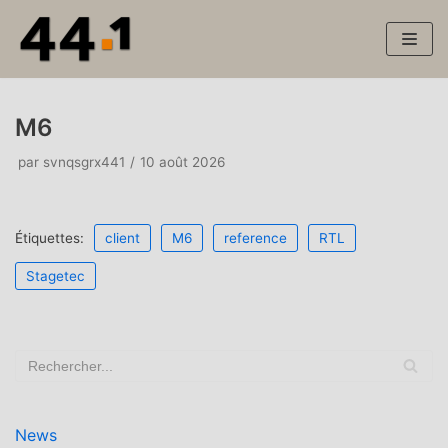
Aller
au
contenu
M6
par
svnqsgrx441
10 août 2026
Étiquettes:
client
M6
reference
RTL
Stagetec
News