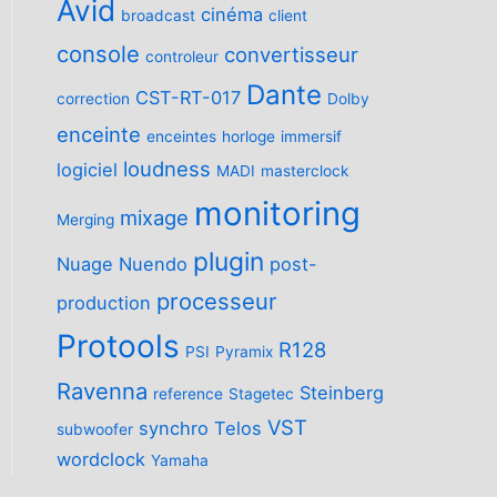
Avid
cinéma
broadcast
client
console
convertisseur
controleur
Dante
CST-RT-017
correction
Dolby
enceinte
enceintes
horloge
immersif
loudness
logiciel
MADI
masterclock
monitoring
mixage
Merging
plugin
Nuage
Nuendo
post-
processeur
production
Protools
R128
PSI
Pyramix
Ravenna
Steinberg
reference
Stagetec
VST
synchro
Telos
subwoofer
wordclock
Yamaha