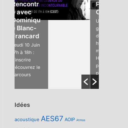
encontr
Protools |
 avec
Carbon
Dominiqu
Une nouvelle
 Blanc-
génération
rancard
d'interface
hybride avec
eudi 10 Juin
moteur DSP
7h à 18h :
HDX intégré
'inscrire
pour les
écouvrez le
plugins AAX !
arcours
25 entrées,
rofessionnel
dont 8
e Dominique
préamplis,...
lanc-
rancard, l’un
Idées
es plus
AES67
rands
acoustique
AOIP
Atmos
ngénieurs...