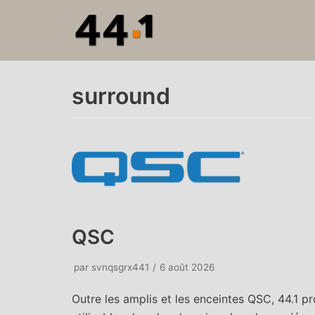
Aller
au
contenu
surround
QSC
par
svnqsgrx441
6 août 2026
Outre les amplis et les enceintes QSC, 44.1 p