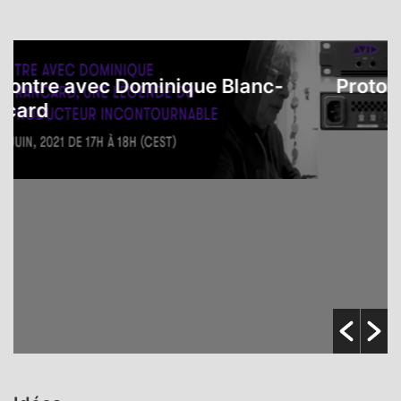
re avec Dominique Blanc-
Protools |
rd