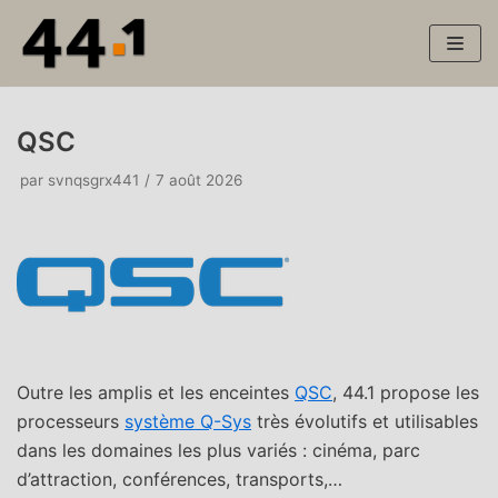
Aller
au
contenu
QSC
par
svnqsgrx441
7 août 2026
Outre les amplis et les enceintes
QSC
, 44.1 propose les
processeurs
système Q-Sys
très évolutifs et utilisables
dans les domaines les plus variés : cinéma, parc
d’attraction, conférences, transports,…