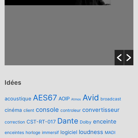
Idées
Avid
AES67
acoustique
AOIP
broadcast
Atmos
console
convertisseur
cinéma
client
controleur
Dante
enceinte
CST-RT-017
correction
Dolby
loudness
logiciel
enceintes
horloge
immersif
MADI