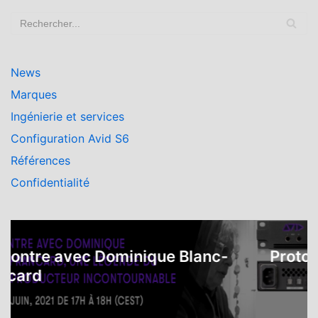
News
Marques
Ingénierie et services
Configuration Avid S6
Références
Confidentialité
tre avec Dominique Blanc-
Protools 
ard