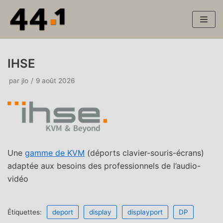
Aller
au
contenu
IHSE
par
jlo
9 août 2026
Une
gamme de KVM
(déports clavier-souris-écrans)
adaptée aux besoins des professionnels de l’audio-
vidéo
Étiquettes:
deport
display
displayport
DP