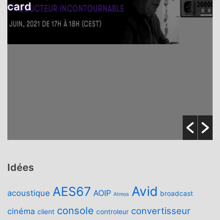
ard
Idées
Avid
AES67
acoustique
AOIP
broadcast
Atmos
console
convertisseur
cinéma
client
controleur