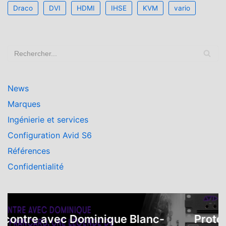
Draco
DVI
HDMI
IHSE
KVM
vario
News
Marques
Ingénierie et services
Configuration Avid S6
Références
Confidentialité
ntre avec Dominique Blanc-
Protools 