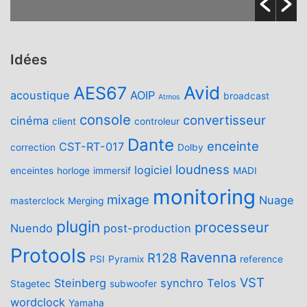
Idées
Avid
AES67
acoustique
AOIP
broadcast
Atmos
console
convertisseur
cinéma
client
controleur
Dante
enceinte
CST-RT-017
correction
Dolby
loudness
logiciel
enceintes
horloge
immersif
MADI
monitoring
mixage
Nuage
masterclock
Merging
plugin
processeur
Nuendo
post-production
Protools
Ravenna
R128
PSI
Pyramix
reference
VST
Steinberg
synchro
Telos
Stagetec
subwoofer
wordclock
Yamaha