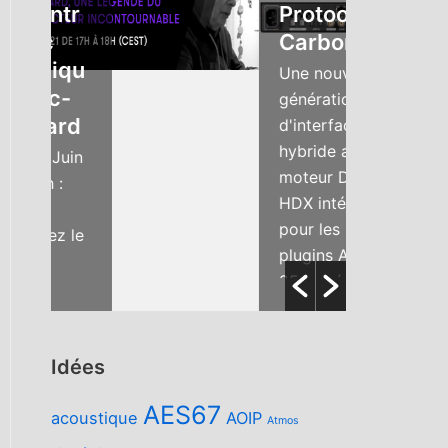
tr
Protools |
Carbon
iqu
Une nouvelle
c-
génération
rd
d'interface
hybride avec
Juin
moteur DSP
:
HDX intégré
pour les
z le
plugins AAX !
25 entrées,
nnel
dont 8
ique
préamplis,...
l’un
Idées
AES67
acoustique
AOIP
Atmos
...