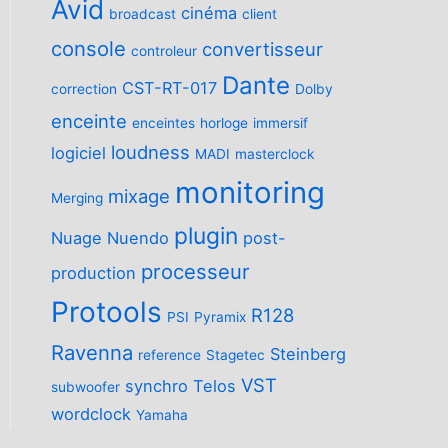
Avid
cinéma
broadcast
client
console
convertisseur
controleur
Dante
CST-RT-017
correction
Dolby
enceinte
enceintes
horloge
immersif
loudness
logiciel
MADI
masterclock
monitoring
mixage
Merging
plugin
Nuage
Nuendo
post-
processeur
production
Protools
R128
PSI
Pyramix
Ravenna
Steinberg
reference
Stagetec
VST
synchro
Telos
subwoofer
wordclock
Yamaha