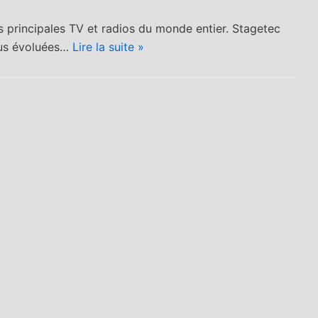
SATIS
Rencon
2021
e avec
es principales TV et radios du monde entier. Stagetec
lus évoluées…
Lire la suite »
Domin
L’équipe 44.1
e Blan
vous invite au
Franca
SATIS les 9 et
10 novembre
Jeudi 10 
sur son stand
17h à 18h 
B34 avec
s'inscrire
AVID
Découvre
STAGETEC
parcours
JUNGER...
professio
de Domin
Blanc-
Francard, 
des plus
grands
ingénieurs