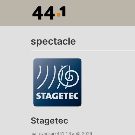
Aller
au
contenu
spectacle
Stagetec
par
svnqsgrx441
6 août 2026