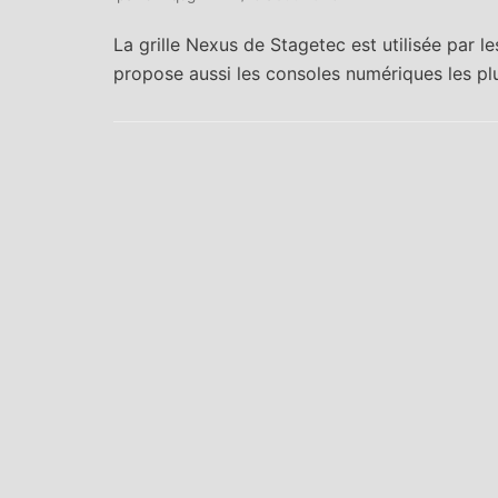
DTS
La grille Nexus de Stagetec est utilisée par l
44.1 a installé
propose aussi les consoles numériques les p
le studio en
audio
immersif 14.3
pour DTS
Europe aux
formats DTS-
X et Imax
Enhanced :
processeur...