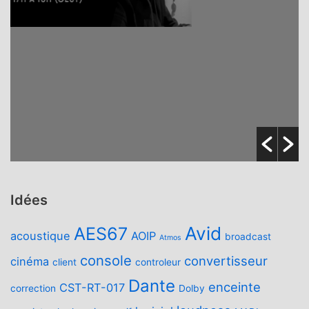
Idées
Avid
AES67
acoustique
AOIP
broadcast
Atmos
console
convertisseur
cinéma
client
controleur
Dante
enceinte
CST-RT-017
correction
Dolby