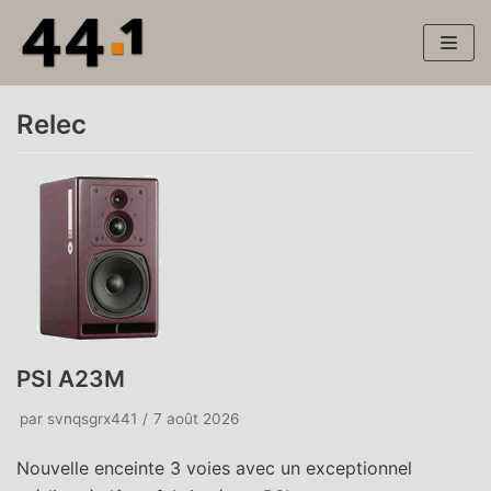
Aller
au
contenu
Relec
PSI A23M
par
svnqsgrx441
7 août 2026
Nouvelle enceinte 3 voies avec un exceptionnel