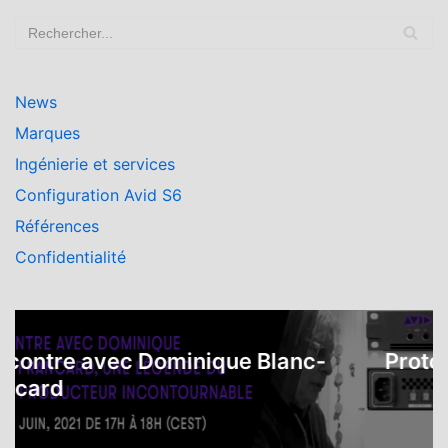
News
Marques
Ingénierie et services
Configuration Avid S6
Références
Confidentialité
ontre avec Dominique Blanc-
Protools
card