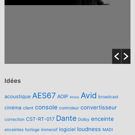
Idées
Avid
AES67
acoustique
AOIP
broadcast
Atmos
console
convertisseur
cinéma
client
controleur
Dante
enceinte
CST-RT-017
correction
Dolby
loudness
logiciel
enceintes
horloge
immersif
MADI