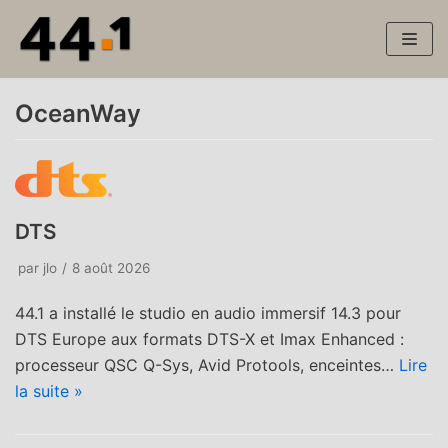
Aller
au
contenu
OceanWay
DTS
par
jlo
8 août 2026
44.1 a installé le studio en audio immersif 14.3 pour
DTS Europe aux formats DTS-X et Imax Enhanced :
processeur QSC Q-Sys, Avid Protools, enceintes…
Lire
la suite »