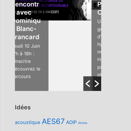
encontr
Protools |
 avec
Carbon
ominiqu
Une nouvelle
 Blanc-
génération
rancard
d'interface
hybride avec
udi 10 Juin
moteur DSP
h à 18h :
HDX intégré
inscrire
pour les
écouvrez le
plugins AAX !
arcours
25 entrées,
ofessionnel
dont 8
e Dominique
préamplis,...
anc-
ancard, l’un
Idées
s plus
AES67
rands
acoustique
AOIP
Atmos
génieurs...