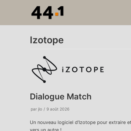
Aller
au
contenu
Izotope
Dialogue Match
par
jlo
9 août 2026
Un nouveau logiciel d’Izotope pour extraire e
vers un autre !