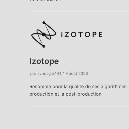
DTS
44.1 a installé
le studio en
audio
immersif 14.3
pour DTS
Europe aux
formats DTS-
Izotope
X et Imax
Enhanced :
par
svnqsgrx441
9 août 2026
processeur...
Renommé pour la qualité de ses algorithmes, I
production et la post-production.