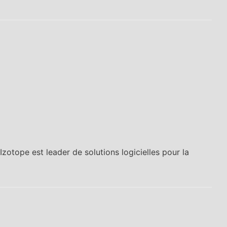
SATIS
R
2021
e
D
L’équipe 44.1
e
vous invite au
F
SATIS les 9 et
10 novembre
Je
sur son stand
17
B34 avec
s'
AVID
D
STAGETEC
p
JUNGER...
pr
zotope est leader de solutions logicielles pour la
d
Bl
Fr
de
g
in