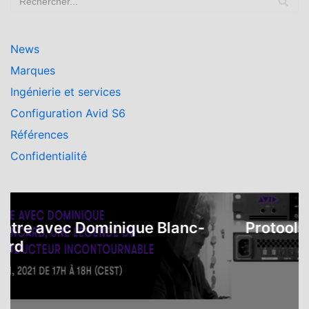
News
Marques
Ingénierie et services
Configuration Avid S6
Références
Confidentialité
e avec Dominique Blanc-
Protools | 