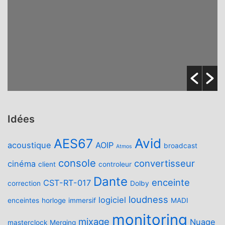
Idées
Avid
AES67
acoustique
AOIP
broadcast
Atmos
console
convertisseur
cinéma
client
controleur
Dante
enceinte
CST-RT-017
correction
Dolby
loudness
logiciel
enceintes
horloge
immersif
MADI
monitoring
mixage
Nuage
masterclock
Merging