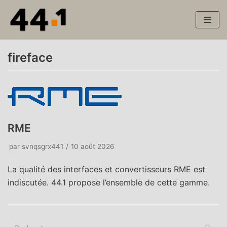
Aller
au
contenu
fireface
RME
par
svnqsgrx441
10 août 2026
La qualité des interfaces et convertisseurs RME est
indiscutée. 44.1 propose l’ensemble de cette gamme.