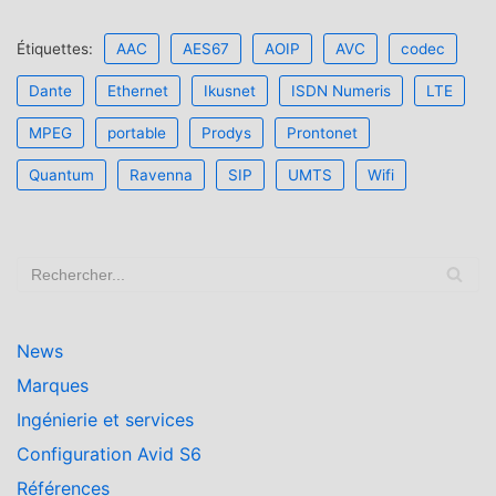
Étiquettes:
AAC
AES67
AOIP
AVC
codec
Dante
Ethernet
Ikusnet
ISDN Numeris
LTE
MPEG
portable
Prodys
Prontonet
Quantum
Ravenna
SIP
UMTS
Wifi
News
Marques
Ingénierie et services
Configuration Avid S6
Références