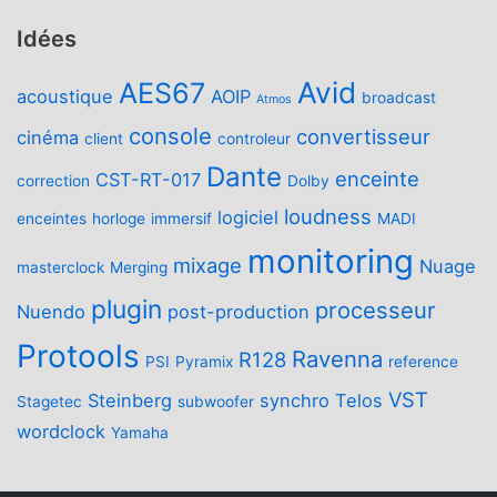
Idées
Avid
AES67
acoustique
AOIP
broadcast
Atmos
console
convertisseur
cinéma
client
controleur
Dante
enceinte
CST-RT-017
correction
Dolby
loudness
logiciel
enceintes
horloge
immersif
MADI
monitoring
mixage
Nuage
masterclock
Merging
plugin
processeur
Nuendo
post-production
Protools
Ravenna
R128
PSI
Pyramix
reference
VST
Steinberg
synchro
Telos
Stagetec
subwoofer
wordclock
Yamaha