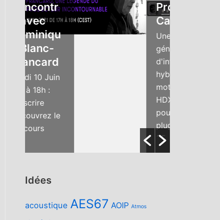
ncontr
Protools |
avec
Carbon
miniqu
Une nouvelle
lanc-
génération
ancard
d'interface
hybride avec
i 10 Juin
moteur DSP
à 18h :
HDX intégré
crire
pour les
uvrez le
plugins AAX !
ours
25 entrées,
essionnel
dont 8
Dominique
préamplis,...
c-
card, l’un
Idées
plus
AES67
ds
acoustique
AOIP
Atmos
ieurs...