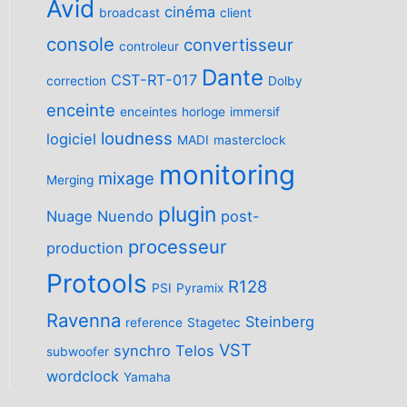
Avid
cinéma
broadcast
client
console
convertisseur
controleur
Dante
CST-RT-017
correction
Dolby
enceinte
enceintes
horloge
immersif
loudness
logiciel
MADI
masterclock
monitoring
mixage
Merging
plugin
Nuage
Nuendo
post-
processeur
production
Protools
R128
PSI
Pyramix
Ravenna
Steinberg
reference
Stagetec
VST
synchro
Telos
subwoofer
wordclock
Yamaha