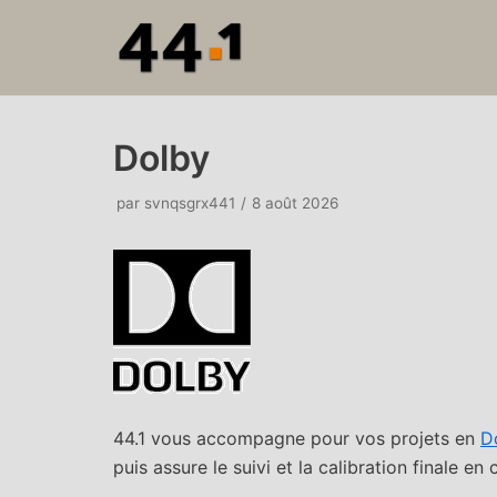
Aller
au
contenu
Dolby
par
svnqsgrx441
8 août 2026
44.1 vous accompagne pour vos projets en
D
puis assure le suivi et la calibration finale en